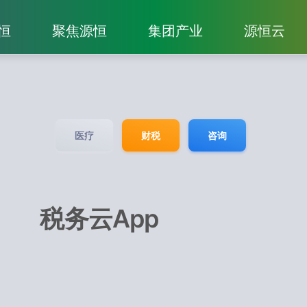
恒
聚焦源恒
集团产业
源恒云
医疗
财税
咨询
税务云App